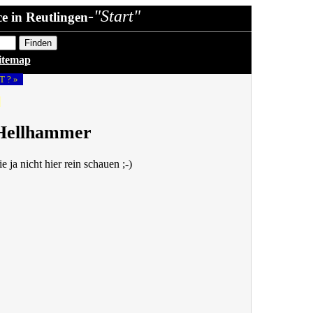
-"Start"
e in Reutlingen
itemap
T ? »
«
Hellhammer
ja nicht hier rein schauen ;-)