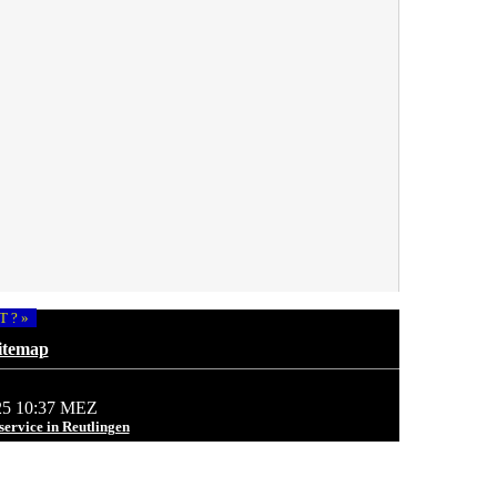
T ? »
itemap
025 10:37 MEZ
service in Reutlingen