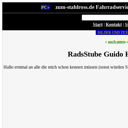
zum-stahlross.de Fahrradservic
PC»
Start
|
Kontakt
|
S
BILDER UND TEX
»
nach unten
RadsStube Guido 
Hallo erstmal an alle die mich schon kennen müssen (sonst würden Sie 