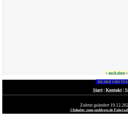
»
nach oben
«
BILDER UND TEX
Start
|
Kontakt
|
S
Zuletzt geändert 19.12.2
©Inhalte: zum-stahlross.de Fahrrad