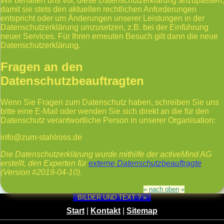
Wir behalten uns vor, diese Datenschutzerklärung anzupassen,
damit sie stets den aktuellen rechtlichen Anforderungen
entspricht oder um Änderungen unserer Leistungen in der
Datenschutzerklärung umzusetzen, z.B. bei der Einführung
neuer Services. Für Ihren erneuten Besuch gilt dann die neue
Datenschutzerklärung.
Fragen an den
Datenschutzbeauftragten
Wenn Sie Fragen zum Datenschutz haben, schreiben Sie uns
bitte eine E-Mail oder wenden Sie sich direkt an die für den
Datenschutz verantwortliche Person in unserer Organisation:
info@zum-stahlross.de
Die Datenschutzerklärung wurde mithilfe der activeMind AG
erstellt, den Experten für
externe Datenschutzbeauftragte
(Version #2019-04-10).
»
nach oben
«
BILDER UND TEXT ? »
Start
|
Kontakt
|
Sitemap