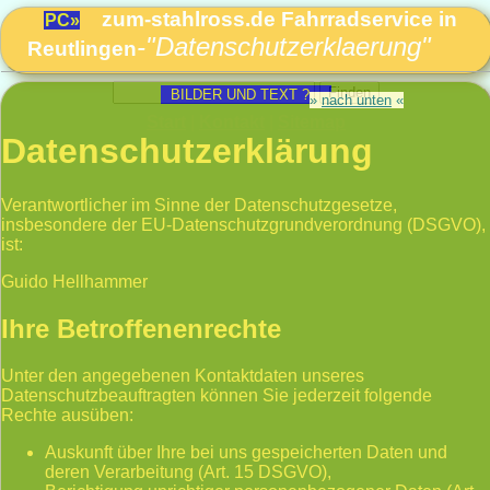
zum-stahlross.de Fahrradservice in
PC»
-"Datenschutzerklaerung"
Reutlingen
BILDER UND TEXT ? »
»
nach unten
«
Start
|
Kontakt
|
Sitemap
Datenschutzerklärung
Verantwortlicher im Sinne der Datenschutzgesetze,
insbesondere der EU-Datenschutzgrundverordnung (DSGVO),
ist:
Guido Hellhammer
Ihre Betroffenenrechte
Unter den angegebenen Kontaktdaten unseres
Datenschutzbeauftragten können Sie jederzeit folgende
Rechte ausüben:
Auskunft über Ihre bei uns gespeicherten Daten und
deren Verarbeitung (Art. 15 DSGVO),